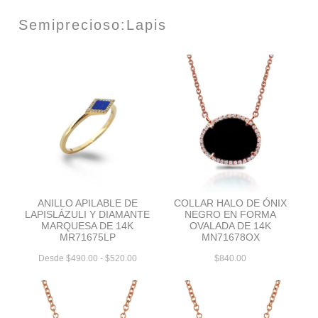
Semiprecioso:Lapis
ANILLO APILABLE DE
COLLAR HALO DE ÓNIX
LAPISLÁZULI Y DIAMANTE
NEGRO EN FORMA
MARQUESA DE 14K
OVALADA DE 14K
MR71675LP
MN71678OX
Desde $490.00 - $520.00
$840.00