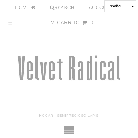
Español
HOME
SEARCH
ACCOUNT
MI CARRITO
0
HOGAR
/
SEMIPRECIOSO:LAPIS