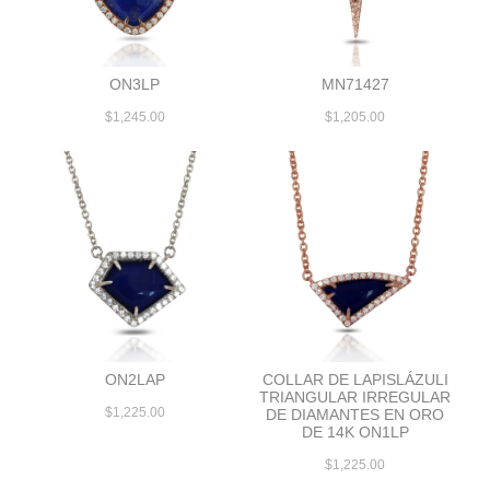
ON3LP
MN71427
$1,245.00
$1,205.00
ON2LAP
COLLAR DE LAPISLÁZULI
TRIANGULAR IRREGULAR
$1,225.00
DE DIAMANTES EN ORO
DE 14K ON1LP
$1,225.00