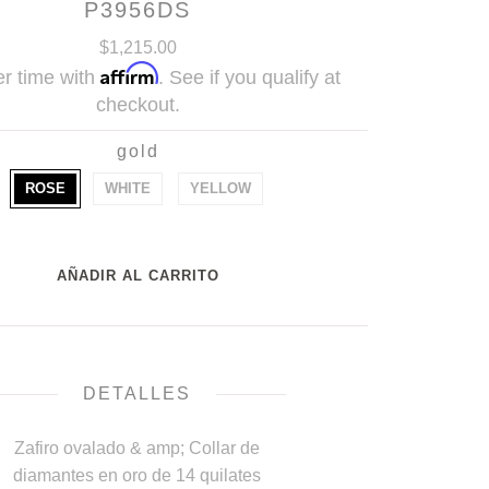
P3956DS
$1,215.00
Affirm
r time with
. See if you qualify at
checkout.
gold
ROSE
WHITE
YELLOW
DETALLES
Zafiro ovalado & amp; Collar de
diamantes en oro de 14 quilates