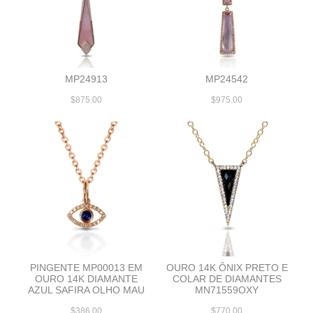
MP24913
MP24542
$875.00
$975.00
PINGENTE MP00013 EM
OURO 14K ÔNIX PRETO E
OURO 14K DIAMANTE
COLAR DE DIAMANTES
AZUL SAFIRA OLHO MAU
MN71559OXY
$386.00
$770.00