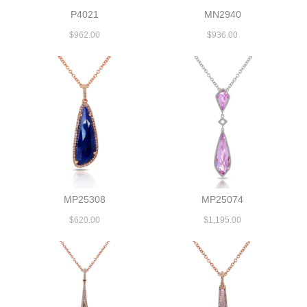
P4021
MN2940
$962.00
$936.00
MP25308
MP25074
$620.00
$1,195.00