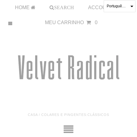
Português (Brasil)
HOME
SEARCH
ACCOUNT
MEU CARRINHO
0
CASA
/
COLARES E PINGENTES:CLÁSSICOS